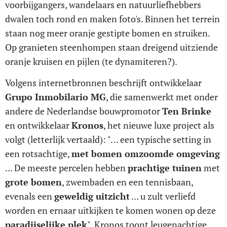
voorbijgangers, wandelaars en natuurliefhebbers
dwalen toch rond en maken foto's. Binnen het terrein
staan nog meer oranje gestipte bomen en struiken.
Op granieten steenhompen staan dreigend uitziende
oranje kruisen en pijlen (te dynamiteren?).
Volgens internetbronnen beschrijft ontwikkelaar
Grupo Inmobilario MG
, die samenwerkt met onder
andere de Nederlandse bouwpromotor
Ten Brinke
en ontwikkelaar
Kronos
, het nieuwe luxe project als
volgt (letterlijk vertaald): "… een typische setting in
een rotsachtige,
met bomen omzoomde omgeving
... De meeste percelen hebben
prachtige tuinen
met
grote bomen
, zwembaden en een tennisbaan,
evenals een
geweldig uitzicht
... u zult verliefd
worden en ernaar uitkijken te komen wonen op deze
paradijselijke plek
". Kronos toont leugenachtige