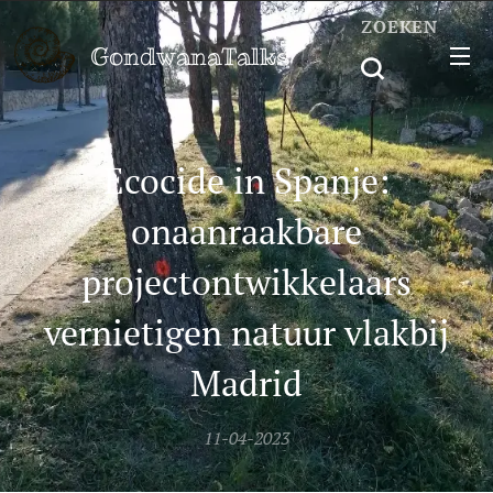
ZOEKEN
GondwanaTalks
Ecocide in Spanje:
onaanraakbare
projectontwikkelaars
vernietigen natuur vlakbij
Madrid
11-04-2023