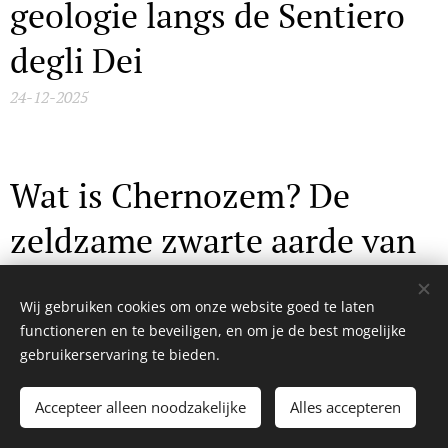
geologie langs de Sentiero
degli Dei
24-12-2025
Wat is Chernozem? De
zeldzame zwarte aarde van
de wereld uitgelegd
Wij gebruiken cookies om onze website goed te laten
24-11-2025
functioneren en te beveiligen, en om je de best mogelijke
gebruikerservaring te bieden.
Accepteer alleen noodzakelijke
Alles accepteren
Wolken, kristallen,