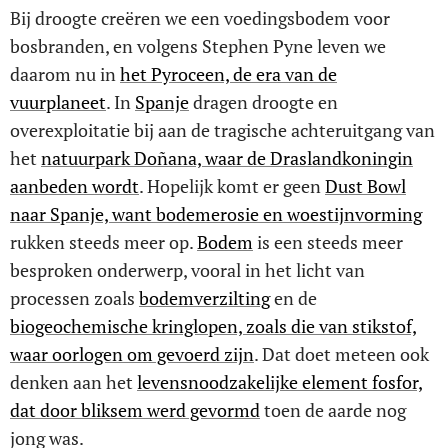
Bij droogte creëren we een voedingsbodem voor
bosbranden, en volgens Stephen Pyne leven we
daarom nu in
het Pyroceen, de era van de
vuurplaneet
. In
Spanje
dragen droogte en
overexploitatie bij aan de tragische achteruitgang van
het
natuurpark Doñana, waar de Draslandkoningin
aanbeden wordt
. Hopelijk komt er geen
Dust Bowl
naar Spanje, want bodemerosie en woestijnvorming
rukken steeds meer op.
Bodem
is een steeds meer
besproken onderwerp, vooral in het licht van
processen zoals
bodemverzilting
en de
biogeochemische kringlopen, zoals die van stikstof,
waar oorlogen om gevoerd zijn
. Dat doet meteen ook
denken aan het
levensnoodzakelijke element fosfor,
dat door bliksem werd gevormd
toen de aarde nog
jong was.