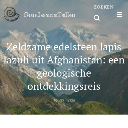
ZOEKEN
GondwanaTalks
Zeldzame edelsteen lapis
lazuli uit Afghanistan: een
geologische
ontdekkingsreis
19-02-2026