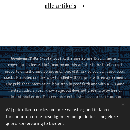
alle artikels
G
ondwanaTalks
© 2019-2026 Kathelijne Bonne. Disclaimer and
copyright notice: All information on this website is the intellectual
property of Kathelijne Bonne and none of it may be copied, reproduced,
used, distributed or otherwise handled without prior written agreement.
The published information is written in good faith and with K.B.'s (and
invited authors') best knowledge, but does not pretend to be free of
unintentional errors. Photograph credits: All images and pictures are
either from K. Bonne, from the public domain, or sources that allow
Wij gebruiken cookies om onze website goed te laten
sharing.
functioneren en te beveiligen, en om je de best mogelijke
Cookies
gebruikerservaring te bieden.