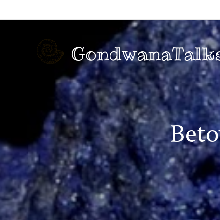
GondwanaTalk
Beto