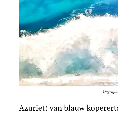
Ongrijpb
Azuriet: van blauw kopererts