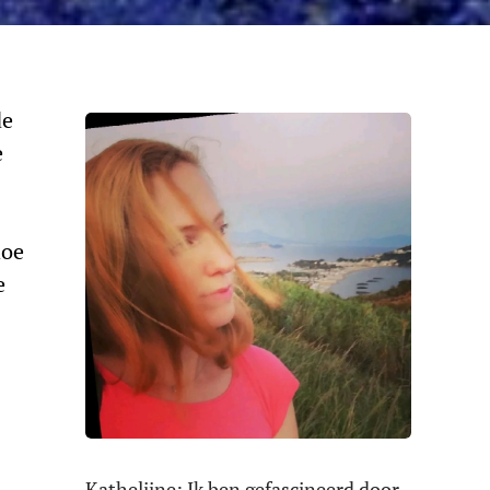
de
e
hoe
e
Kathelijne: Ik ben gefascineerd door