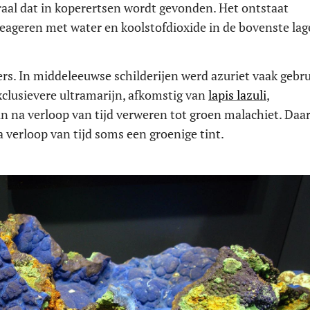
aal dat in koperertsen wordt gevonden. Het ontstaat
geren met water en koolstofdioxide in de bovenste la
rs. In middeleeuwse schilderijen werd azuriet vaak gebru
xclusievere ultramarijn, afkomstig van
lapis lazuli
,
kan na verloop van tijd verweren tot groen malachiet. Da
na verloop van tijd soms een groenige tint.