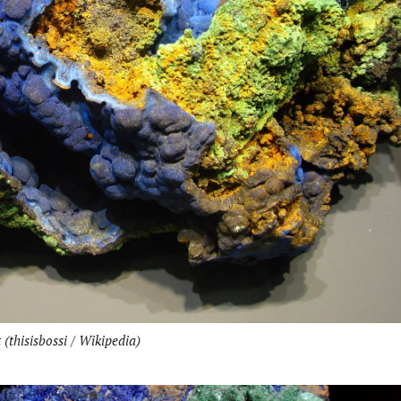
 (thisisbossi / Wikipedia)