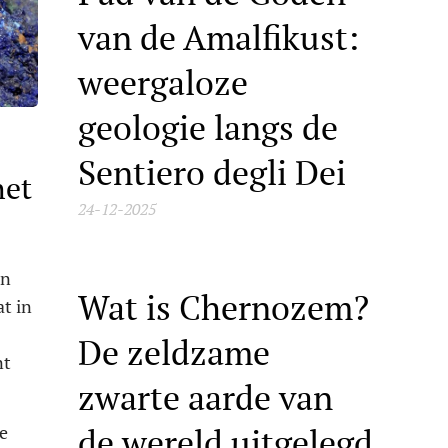
van de Amalfikust:
weergaloze
geologie langs de
Sentiero degli Dei
het
24-12-2025
en
Wat is Chernozem?
at in
De zeldzame
nt
zwarte aarde van
de wereld uitgelegd
ie