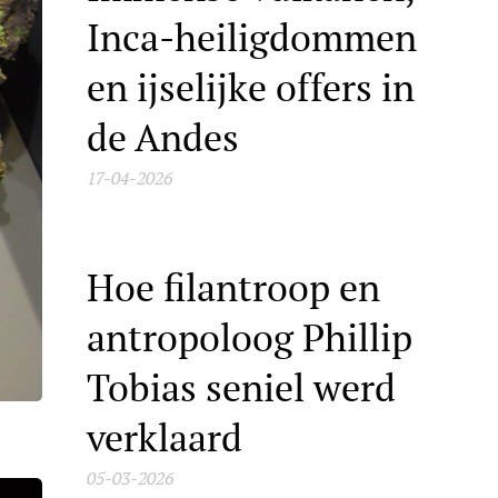
Inca-heiligdommen
en ijselijke offers in
de Andes
17-04-2026
Hoe filantroop en
antropoloog Phillip
Tobias seniel werd
verklaard
05-03-2026