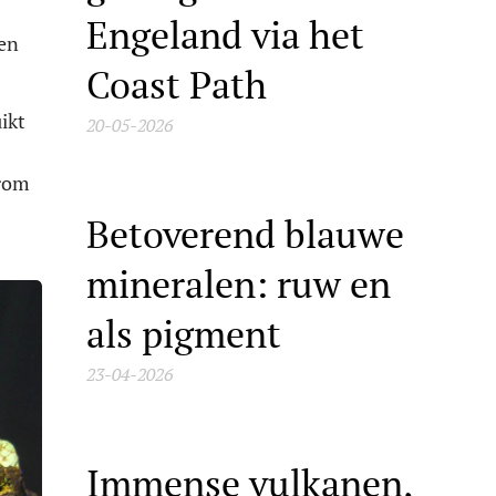
Engeland via het
gen
Coast Path
ikt
20-05-2026
arom
Betoverend blauwe
mineralen: ruw en
als pigment
23-04-2026
Immense vulkanen,