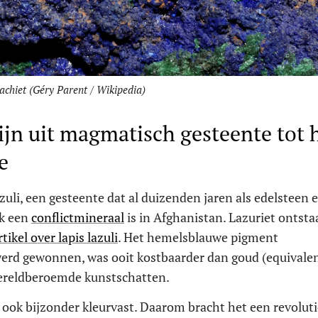
achiet (Géry Parent / Wikipedia)
ijn uit magmatisch gesteente tot 
e
azuli, een gesteente dat al duizenden jaren als edelsteen 
ok een
conflictmineraal
is in Afghanistan. Lazuriet ontsta
rtikel over lapis lazuli
. Het hemelsblauwe pigment
li werd gewonnen, was ooit kostbaarder dan goud (equivale
 wereldberoemde kunstschatten.
ar ook bijzonder kleurvast. Daarom bracht het een revolut