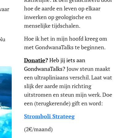
hoe de aarde en leven op elkaar
waar
inwerken op geologische en
menselijke tijdschalen.
Hoe ik het in mijn hoofd kreeg om
 Nu
met GondwanaTalks te beginnen.
Donatie
?
Heb jij iets aan
GondwanaTalks?
Jouw steun maakt
een ultrapliniaans verschil. Laat wat
slijk der aarde mijn richting
uitstromen en steun mijn werk. Doe
een (terugkerende) gift en word:
Stromboli Strateeg
(2€/maand)