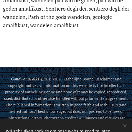
Amalfikust, wandelen pad van de goden, pad van de
goden amalfikust, Sentiero degli dei, sentiero degli dei
wandelen, Path of the gods wandelen, geologie
amalfikust, wandelen amalfikust
G
ondwanaTalks
© 2019-2026 Kathelijne Bonne. Disclaimer and
copyright notice: All information on this website is the intellectual
property of Kathelijne Bonne and none of it may be copied, reproduced,
used, distributed or otherwise handled without prior written agreement.
The published information is written in good faith and with K.B.'s (and
invited authors') best knowledge, but does not pretend to be free of
unintentional errors. Photograph credits: All images and pictures are
either from K. Bonne, from the public domain, or sources that allow
Wij gebruiken cookies om onze website goed te laten
sharing.