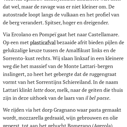
dat wel, maar de ravage was er niet kleiner om. De
autostrade loopt langs de vulkaan en het profiel van
de berg verandert. Spitser, hoger en dreigender.
Via Ercolano en Pompeï gaat het naar Castellamare.
Op een met
plasticafval
bezaaide afrit bieden pijlen de
gelukzalige keuze tussen de Amalfikust links en de
Sorrento-kust rechts. Wij slaan linksaf in een kleinere
weg die het massief van de Monte Lattari-bergen
inslingert, zo heet het gebergte dat de ruggengraat
vormt van het Sorrentijns Schiereiland. In de naam
Lattari klinkt
latte
door, melk, naar de geiten die thuis
zijn in deze uithoek van de laars van
il bel paese
.
We rijden via het dorp Gragnano waar pasta gemaakt
wordt, mozzarella gedraaid, wijn gebrouwen en olie
geperst, tot aan het gehucht Bomerano (Agerola),