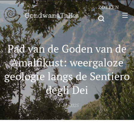
ZOEKEN
GondwanaTalks
Pad van de Goden van de
Amalfikust: weergaloze
geologie langs de Sentiero
degli Dei
24-12-2025