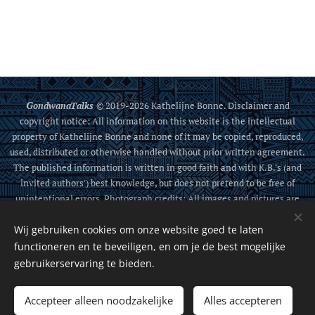
G
ondwanaTalks
© 2019-2026 Kathelijne Bonne. Disclaimer and
copyright notice: All information on this website is the intellectual
property of Kathelijne Bonne and none of it may be copied, reproduced,
used, distributed or otherwise handled without prior written agreement.
The published information is written in good faith and with K.B.'s (and
invited authors') best knowledge, but does not pretend to be free of
unintentional errors. Photograph credits: All images and pictures are
either from K. Bonne, from the public domain, or sources that allow
Wij gebruiken cookies om onze website goed te laten
sharing.
functioneren en te beveiligen, en om je de best mogelijke
Cookies
gebruikerservaring te bieden.
Talen
Accepteer alleen noodzakelijke
Alles accepteren
Nederlands
English
Español
Italiano