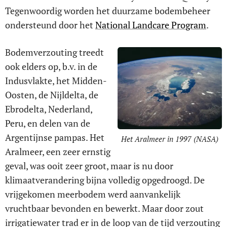
Tegenwoordig worden het duurzame bodembeheer
ondersteund door het
National Landcare Program
.
Bodemverzouting treedt
ook elders op, b.v. in de
Indusvlakte, het Midden-
Oosten, de Nijldelta, de
Ebrodelta, Nederland,
Peru, en delen van de
Argentijnse pampas. Het
Het Aralmeer in 1997 (NASA)
Aralmeer, een zeer ernstig
geval, was ooit zeer groot, maar is nu door
klimaatverandering bijna volledig opgedroogd. De
vrijgekomen meerbodem werd aanvankelijk
vruchtbaar bevonden en bewerkt. Maar door zout
irrigatiewater trad er in de loop van de tijd verzouting