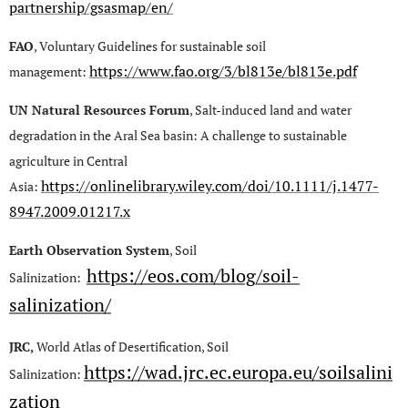
partnership/gsasmap/en/
FAO
, Voluntary Guidelines for sustainable soil
https://www.fao.org/3/bl813e/bl813e.pdf
management:
UN Natural Resources Forum
, Salt-induced land and water
degradation in the Aral Sea basin: A challenge to sustainable
agriculture in Central
https://onlinelibrary.wiley.com/doi/10.1111/j.1477-
Asia:
8947.2009.01217.x
Earth Observation System
, Soil
https://eos.com/blog/soil-
Salinization:
salinization/
JRC,
World Atlas of Desertification, Soil
https://wad.jrc.ec.europa.eu/soilsalini
Salinization:
zation