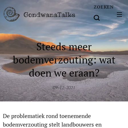
ZOEKEN
GondwanaTalks
Steeds meer
bodemverzouting: wat
doen we eraan?
09-12-2021
De problematiek rond toenemende
bodemverzouting stelt landbouwers en