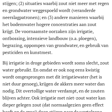
stijgen; (2) situaties waarbij zout niet meer met regen
en grondwater weggespoeld wordt (veranderde
neerslagpatronen); en (3) andere manieren waarbij
het bodemwater hogere concentraties aan zout
krijgt. De voornaamste oorzaken zijn irrigatie,
ontbossing, intensieve landbouw (o.a. ploegen),
begrazing, oppompen van grondwater, en gebruik van
pesticiden en kunstmest.
Bij irrigatie in droge gebieden wordt soms slecht, zout
water gebruikt. En omdat er ook nog eens kwistig
wordt omgesprongen met dit irrigatiewater (het is
niet duur genoeg), krijgen de akkers meer water dan
nodig. Dit overtollige water verdampt, en de zouten
blijven achter. Ook irrigatie met niet-zout water kan
dieper gelegen zout (dat normaalgezien geen effect
heeft op de groei) doen stijgen naar de wortelzone.