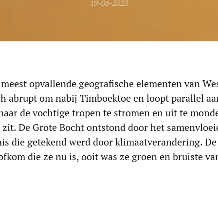
19-06-2023
e meest opvallende geografische elementen van We
ch abrupt om nabij Timboektoe en loopt parallel aa
naar de vochtige tropen te stromen en uit te mond
m zit. De Grote Bocht ontstond door het samenvloe
nis die getekend werd door klimaatverandering. De
ofkom die ze nu is, ooit was ze groen en bruiste va