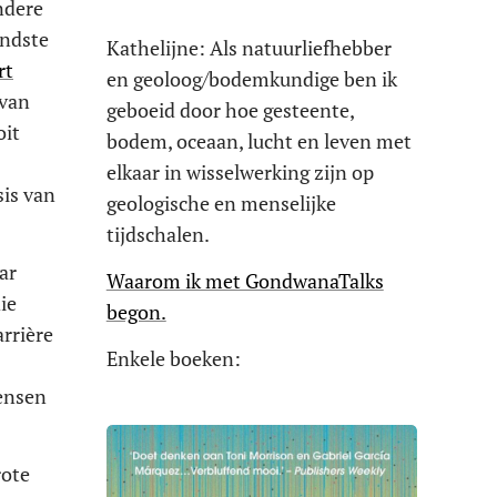
ndere
endste
Kathelijne: Als natuurliefhebber
rt
en geoloog/bodemkundige ben ik
 van
geboeid door hoe gesteente,
oit
bodem, oceaan, lucht en leven met
elkaar in wisselwerking zijn op
sis van
geologische en menselijke
tijdschalen.
ar
Waarom ik met GondwanaTalks
ie
begon.
rrière
Enkele boeken:
ensen
rote