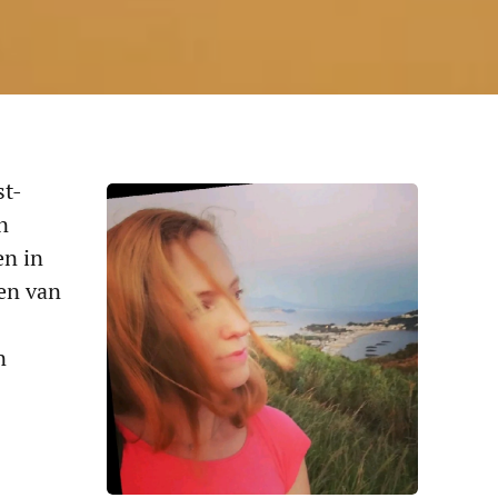
st-
n
en in
ien van
n