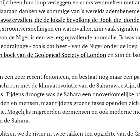
 tijd heen hun loop verleggen en soms versmelten met a
n daaraan danken we sommige van 's werelds adembenem
awatervallen, die de lokale bevolking de Rook-die-donde
n, stroomversnellingen en watervallen, zijn vaak signalen
van de Niger is een wel erg opvallende anomalie. Ik was o
eodrainage - zoals dat heet - van de Niger onder de loep
n boek van de Geological Society of London
en zijn de ba
en een zeer recent fenomeen, en bestaat nog maar een pa
ynchroon met de klimaatevolutie van de Saharawoestijn, d
s. Tijdens droogte was de Sahara een onoverkomelijke ba
niden en mensen, maar tijdens groene fases openden zich
ratie. Mogelijks migreerden oermensen en ook moderne m
en de Sahara.
litsen we de rivier in twee takken ten opzichte van de G