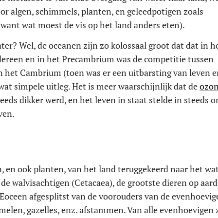
or algen, schimmels, planten, en geleedpotigen zoals
want wat moest de vis op het land anders eten).
er? Wel, de oceanen zijn zo kolossaal groot dat dat in h
edereen en in het Precambrium was de competitie tussen
an het Cambrium (toen was er een uitbarsting van leven 
 wat simpele uitleg. Het is meer waarschijnlijk dat de
ozon
teeds dikker werd, en het leven in staat stelde in steeds 
ven.
en, en ook planten, van het land teruggekeerd naar het wat
 de walvisachtigen (Cetacaea), de grootste dieren op aard
 Eoceen afgesplitst van de voorouders van de evenhoevig
melen, gazelles, enz. afstammen. Van alle evenhoevigen z