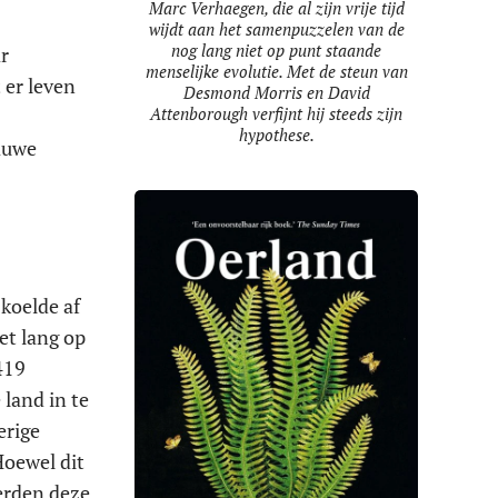
Marc Verhaegen, die al zijn vrije tijd
wijdt aan het samenpuzzelen van de
nog lang niet op punt staande
r
menselijke evolutie. Met de steun van
 er leven
Desmond Morris en David
Attenborough verfijnt hij steeds zijn
hypothese.
lauwe
 koelde af
et lang op
419
land in te
erige
Hoewel dit
werden deze