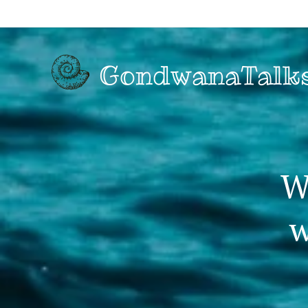
GondwanaTalk
W
w