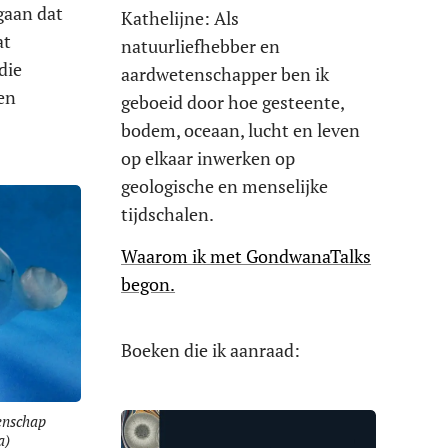
gaan dat
Kathelijne: Als
at
natuurliefhebber en
die
aardwetenschapper ben ik
en
geboeid door hoe gesteente,
bodem, oceaan, lucht en leven
op elkaar inwerken op
geologische en menselijke
tijdschalen.
Waarom ik met GondwanaTalks
begon.
Boeken die ik aanraad:
enschap
a)