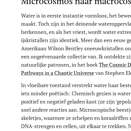
Microcosmos naar macroco
Water is in eerste instantie vormloos, het bewe
maakt. Toch zijn in het deinende wateroppervla
herkennen, en als het vriest, wordt water ext
ijskristallen zijn identiek. Meer dan een eeuw 
Amerikaan Wilson Bentley sneeuwkristallen on
een ongeëvenaarde collectie van. Ik ontdekte zijn
natuurlijke patronen, in het boek
The Cosmic D
Pathways in a Chaotic Universe
van Stephen El
In vloeibare toestand verstrekt water haar beste
iets minder poëtisch: Chemisch gezien is wate
positief en negatief geladen kant (ze zijn 'gepo
snel andere reacties aan. Microscopische beestj
skeletjes, waarmee ze schelpen en koraalriffen 
DNA-strengen en cellen, uit elkaar te trekken. 