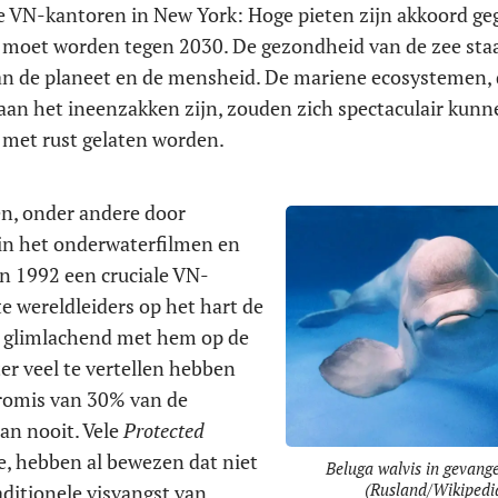
t de VN-kantoren in New York: Hoge pieten zijn akkoord ge
 moet worden tegen 2030. De gezondheid van de zee sta
van de planeet en de mensheid. De mariene ecosystemen, 
 aan het ineenzakken zijn, zouden zich spectaculair kunn
s met rust gelaten worden.
en, onder andere door
in het onderwaterfilmen en
in 1992 een cruciale VN-
te wereldleiders op het hart de
d glimlachend met hem op de
er veel te vertellen hebben
promis van 30% van de
dan nooit. Vele
Protected
e, hebben al bewezen dat niet
Beluga walvis in gevang
(Rusland/Wikipedi
aditionele visvangst van