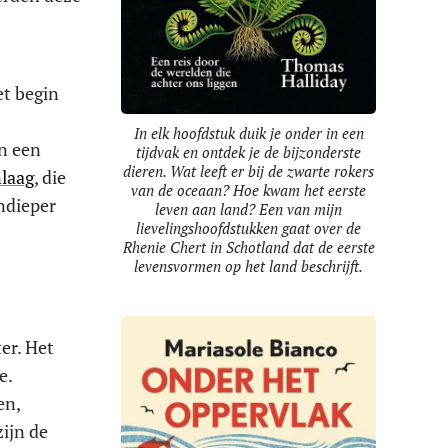
et begin
In elk hoofdstuk duik je onder in een
en een
tijdvak en ontdek je de bijzonderste
dieren. Wat leeft er bij de zwarte rokers
laag
, die
van de oceaan? Hoe kwam het eerste
ondieper
leven aan land? Een van mijn
lievelingshoofdstukken gaat over de
Rhenie Chert in Schotland dat de eerste
levensvormen op het land beschrijft.
er. Het
e.
en,
ijn de