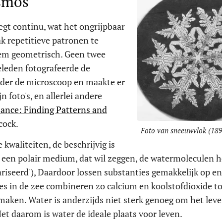
smos
egt continu, wat het ongrijpbaar
k repetitieve patronen te
reem geometrisch. Geen twee
geleden fotografeerde de
der de microscoop en maakte er
 foto's, en allerlei andere
ance: Finding Patterns and
cock.
Foto van sneeuwvlok (189
 kwaliteiten, de beschrijvig is
r een polair medium, dat wil zeggen, de watermoleculen 
lariseerd'), Daardoor lossen substanties gemakkelijk op e
es in de zee combineren zo calcium en koolstofdioxide to
maken. Water is anderzijds niet sterk genoeg om het leven
Net daarom is water de ideale plaats voor leven.