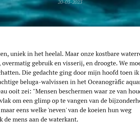
20-03-2023
en, uniek in het heelal. Maar onze kostbare waterr
, overmatig gebruik en visserij, en droogte. We mo
hatten. Die gedachte ging door mijn hoofd toen ik
achtige beluga-walvissen in het Oceanogràfic aqua
eau ooit zei: "Mensen beschermen waar ze van hou
ervlak om een glimp op te vangen van de bijzonder
 maar eens welke 'neven' van de koeien hun weg
ok de mens aan de waterkant.