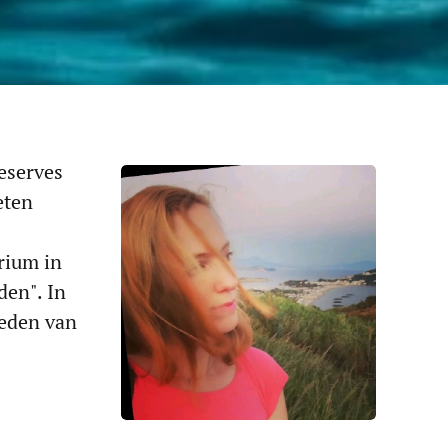
eserves
eten
rium in
den". In
heden van