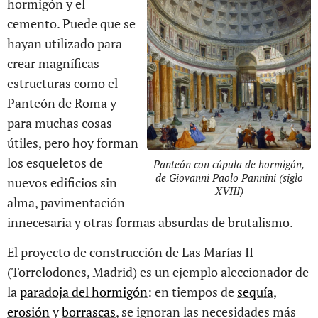
hormigón y el
cemento. Puede que se
hayan utilizado para
crear magníficas
estructuras como el
Panteón de Roma y
para muchas cosas
útiles, pero hoy forman
los esqueletos de
Panteón con cúpula de hormigón,
de Giovanni Paolo Pannini (siglo
nuevos edificios sin
XVIII)
alma, pavimentación
innecesaria y otras formas absurdas de brutalismo.
El proyecto de construcción de Las Marías II
(Torrelodones, Madrid) es un ejemplo aleccionador de
la
paradoja del hormigón
: en tiempos de
sequía
,
erosión
y
borrascas
, se ignoran las necesidades más