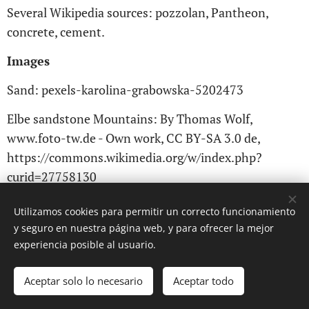
Several Wikipedia sources: pozzolan, Pantheon,
concrete, cement.
Images
Sand: pexels-karolina-grabowska-5202473
Elbe sandstone Mountains: By Thomas Wolf,
www.foto-tw.de - Own work, CC BY-SA 3.0 de,
https://commons.wikimedia.org/w/index.php?
curid=27758130
Solfatara crater: Peter Fabris' Illustrations for William
Utilizamos cookies para permitir un correcto funcionamiento
Hamilton's
Campi Phlegraei
(1776–79).
y seguro en nuestra página web, y para ofrecer la mejor
experiencia posible al usuario.
unas palabras clave: arena geologia, arena hormigon,
hormigon geologia, cemento hormigon, hormigon
Aceptar solo lo necesario
Aceptar todo
impacto, que es la arena, hormigon que es, panteon