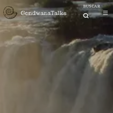
BUSCAR
GondwanaTalks