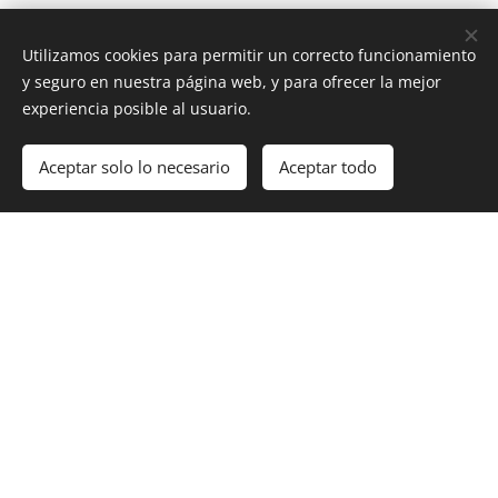
La gran curva del río Niger
: cómo un Sáhara
verde cambió el curso del mayor río de África
Utilizamos cookies para permitir un correcto funcionamiento
Occidental.
y seguro en nuestra página web, y para ofrecer la mejor
experiencia posible al usuario.
La hipótesis acuática: del vadeo a la marcha
erguida en los primeros humanos.
Aceptar solo lo necesario
Aceptar todo
Gran Valle del Rift: un cinturón de maravillas
naturales en África del Este
.
El Zambeze y el Humo que truena: cómo
los ríos cambian de curso
.
Tectónica de placas: las cadenas de oruga
del planeta
.
Mi pequeño momento con Jane Goodall: un
encuentro improbable
.