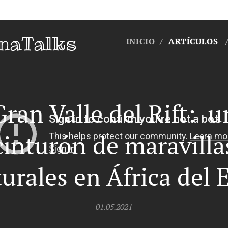
naTalks
INICIO
ARTÍCULOS
Gran Valle del Rift: u
cinturón de maravilla
urales en África del 
01.05.2021