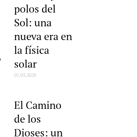
polos del
Sol: una
nueva era en
la física
o
solar
01.03.2026
El Camino
de los
Dioses: un