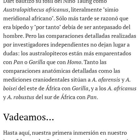
Dart bautizó su fósil del Niño Taung como
Australopithecus africanus
, literalmente "simio
meridional africano". Sólo más tarde se razonó que
era bípedo y "por tanto" debía de ser antepasado del
hombre. Pero las comparaciones detalladas realizadas
por investigadores independientes no dejan lugar a
dudas: los australopitecos están más emparentados
con
Pan
o
Gorilla
que con
Homo
. Tanto las
comparaciones anatómicas detalladas como las
mediciones craniodentales sitúan a
A. afarensis
y
A.
boisei
del este de África con
Gorilla
, y a los
A. africanus
y
A. robustus
del sur de África con
Pan
.
Vadeamos...
Hasta aquí, nuestra primera inmersión en nuestro