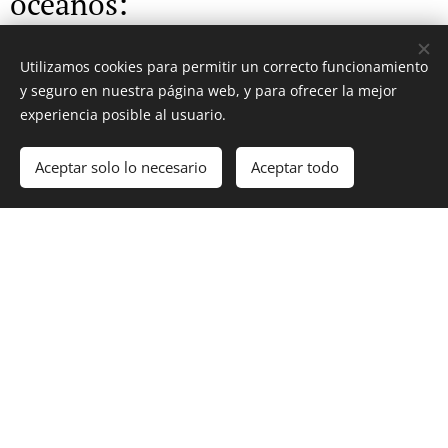
océanos:
El terremoto de Turquía y Siria: desgarro en el
Utilizamos cookies para permitir un correcto funcionamiento
y seguro en nuestra página web, y para ofrecer la mejor
corazón de la triple unión tectónica.
experiencia posible al usuario.
Tectónica de placas: las cadenas de oruga del
planeta
.
Aceptar solo lo necesario
Aceptar todo
El océano Tethys: un mar desaparecido cuyos
restos yacen en la montaña
.
El mar Mediterráneo se evaporó durante la
crisis salina del Messiniense
.
Gran Valle del Rift: un cinturón de maravillas
naturales en África del Este
.
El mármol Carrara: del fondo del mar al taller
de Miguel Ángel
.
El nivel del mar en el pasado lejano: la