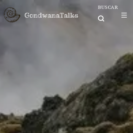
BUSCAR
GondwanaTalks