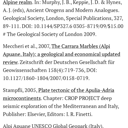
Alpine realm
. In: Murphy, J. B., Keppie, J. D. & Hynes,
A. J. (eds), Ancient Orogens and Modern Analogues.
Geological Society, London, Special Publications, 327,
89-111. DOI: 10.1144/SP327.6 0305-8719/09/$15.00
# The Geological Society of London 2009.
Meccheri et al., 2007,
The Carrara Marbles (Alpi
Apuane, Italy): a geological and economical updated
review
. Zeitschrift der Deutschen Gesellschaft für
Geowissenschaften 158(4):719-736, DOI:
10.1127/1860-1804/2007/0158-0719.
Stampfli, 2005,
Plate tectonic of the Apulia-Adria
microcontinents
. Chapter: CROP PROJECT deep
seismic exploration of the Mediterranean and Italy,
Publisher: Elsevier, Editors: I. R. Finetti.
Alpi Apuane UNESCO Global Geopark (Italy),