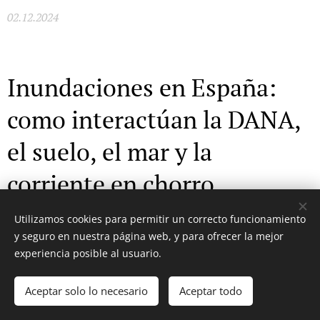
02.12.2024
Inundaciones en España:
como interactúan la DANA,
el suelo, el mar y la
corriente en chorro
08.11.2024
Utilizamos cookies para permitir un correcto funcionamiento
y seguro en nuestra página web, y para ofrecer la mejor
experiencia posible al usuario.
Amianto: geología de un
Aceptar solo lo necesario
Aceptar todo
mineral siniestro