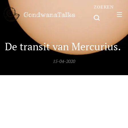
ZOEKEN
GondwanaTalks
De transit van Mercurius.
15-04-2020