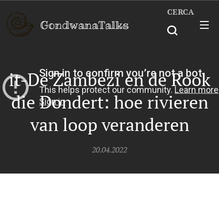
CERCA
GondwanaTalks
it-De Zambezi en de Rook
die Dondert: hoe rivieren
van loop veranderen
20.04.2022