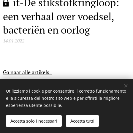
it-De stikstofkringloop:
een verhaal over voedsel,
bacteriën en oorlog
14.01.2022
Ga naar alle artikels.
Ontvang een update voor elk nieuw artikel (om de
Utilizziamo i cookie per consentire il corretto funzionamento
zoveel weken) / (geen ander soort reclame):
e la sicurezza del nostro sito web e per offrirti la migliore
esperienza utente possibile.
Schrijf je in
Accetta solo i necessari
Accetta tutti