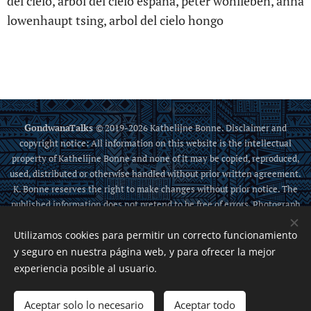
del cielo, arbol del cielo españa, peter wohlleben, anna
lowenhaupt tsing, arbol del cielo hongo
G
ondwanaTalks
© 2019-2026 Kathelijne Bonne. Disclaimer and
copyright notice: All information on this website is the intellectual
property of Kathelijne Bonne and none of it may be copied, reproduced,
used, distributed or otherwise handled without prior written agreement.
K. Bonne reserves the right to make changes without prior notice. The
published information does not pretend to be free of errors. Photograph
credits: All images and pictures are either from K. Bonne, from the public
Utilizamos cookies para permitir un correcto funcionamiento
domain, or sources that allow sharing.
Read more
.
y seguro en nuestra página web, y para ofrecer la mejor
Cookies
experiencia posible al usuario.
Idiomas
Aceptar solo lo necesario
Aceptar todo
Nederlands
English
Español
Italiano