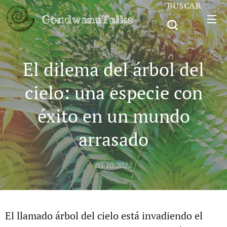
BUSCAR
GondwanaTalks
El dilema del árbol del
cielo: una especie con
éxito en un mundo
arrasado
05.10.2022
El llamado árbol del cielo está invadiendo el