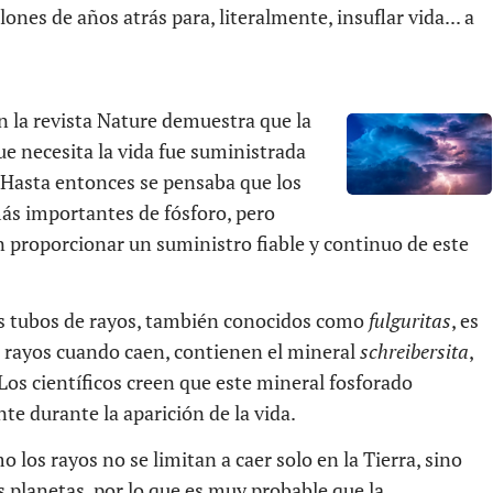
ones de años atrás para, literalmente, insuflar vida... a
 la revista Nature demuestra que la
ue necesita la vida fue suministrada
 Hasta entonces se pensaba que los
ás importantes de fósforo, pero
 proporcionar un suministro fiable y continuo de este
s tubos de rayos, también conocidos como
fulguritas
, es
os rayos cuando caen, contienen el mineral
schreibersita
,
 Los científicos creen que este mineral fosforado
e durante la aparición de la vida.
 los rayos no se limitan a caer solo en la Tierra, sino
 planetas, por lo que es muy probable que la