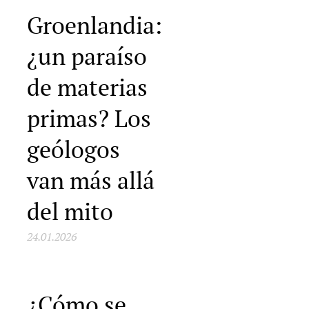
Groenlandia:
¿un paraíso
de materias
primas? Los
geólogos
van más allá
del mito
24.01.2026
¿Cómo se