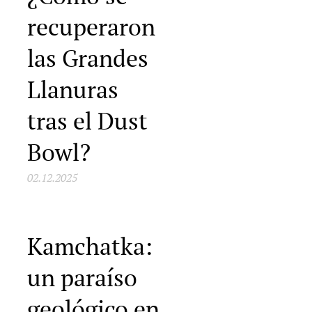
recuperaron
las Grandes
Llanuras
tras el Dust
Bowl?
02.12.2025
Kamchatka:
un paraíso
geológico en